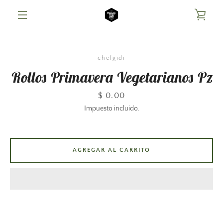
Ir
VER
directamente
al
MENÚ
contenido
CAR
chefgidi
Rollos Primavera Vegetarianos Pz
Precio
$ 0.00
Impuesto incluido.
AGREGAR AL CARRITO